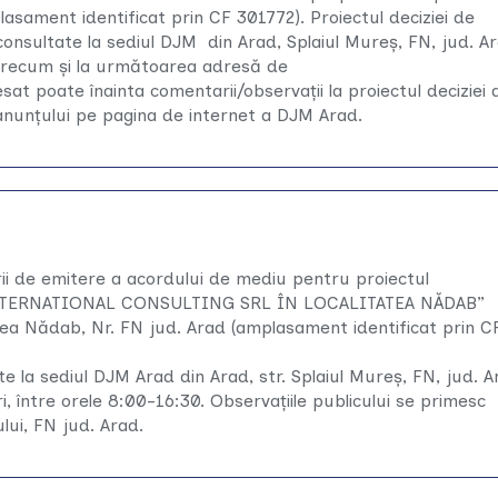
asament identificat prin CF 301772). Proiectul deciziei de
onsultate la sediul DJM din Arad, Splaiul Mureş, FN, jud. Ar
0, precum şi la următoarea adresă de
resat poate înainta comentarii/observaţii la proiectul deciziei 
 anunţului pe pagina de internet a DJM Arad.
rii de emitere a acordului de mediu pentru proiectul
NTERNATIONAL CONSULTING SRL ÎN LOCALITATEA NĂDAB”
atea Nădab, Nr. FN jud. Arad (amplasament identificat prin C
te la sediul DJM Arad din Arad, str. Splaiul Mureș, FN, jud. 
neri, între orele 8:00-16:30. Observațiile publicului se primesc
ului, FN jud. Arad.