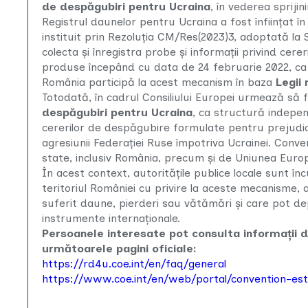
de despăgubiri pentru Ucraina
, în vederea sprijin
Registrul daunelor pentru Ucraina a fost înființat î
instituit prin Rezoluția CM/Res(2023)3, adoptată la 
colecta și înregistra probe și informații privind ce
produse începând cu data de 24 februarie 2022, ca 
România participă la acest mecanism în baza
Legii 
Totodată, în cadrul Consiliului Europei urmează să f
despăgubiri pentru Ucraina
, ca structură indepen
cererilor de despăgubire formulate pentru prejudicii
agresiunii Federației Ruse împotriva Ucrainei. Conve
state, inclusiv România, precum și de Uniunea Euro
În acest context, autoritățile publice locale sunt în
teritoriul României cu privire la aceste mecanisme,
suferit daune, pierderi sau vătămări și care pot de
instrumente internaționale.
Persoanele interesate pot consulta informații 
următoarele pagini oficiale:
https://rd4u.coe.int/en/faq/general
https://www.coe.int/en/web/portal/convention-esta