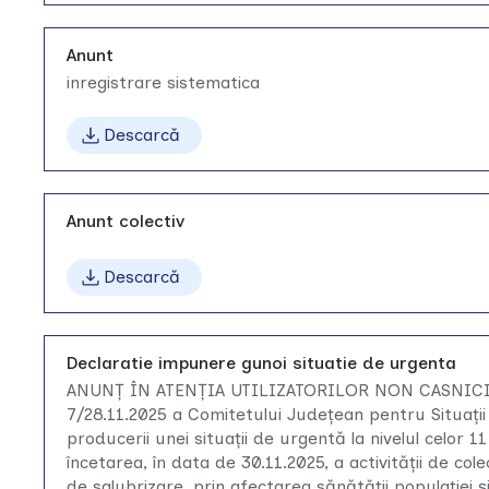
Anunt
inregistrare sistematica
Descarcă
Anunt colectiv
Descarcă
Declaratie impunere gunoi situatie de urgenta
ANUNȚ ÎN ATENȚIA UTILIZATORILOR NON CASNICI –
7/28.11.2025 a Comitetului Județean pentru Situații
producerii unei situații de urgentă la nivelul celor 1
încetarea, în data de 30.11.2025, a activității de c
de salubrizare, prin afectarea sănătății populației 