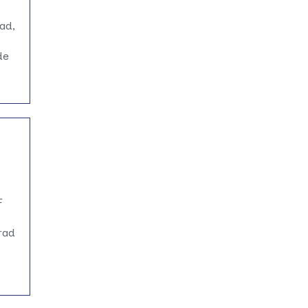
ad,
de
F
Arad