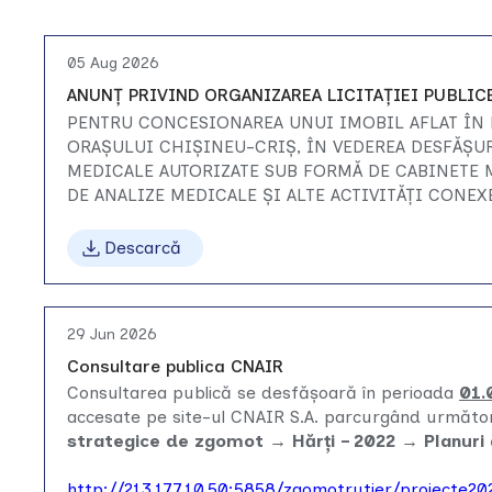
05 Aug 2026
ANUNŢ PRIVIND ORGANIZAREA LICITAŢIEI PUBLIC
PENTRU CONCESIONAREA UNUI IMOBIL AFLAT ÎN 
ORAȘULUI CHIȘINEU-CRIȘ, ÎN VEDEREA DESFĂȘUR
MEDICALE AUTORIZATE SUB FORMĂ DE CABINETE 
DE ANALIZE MEDICALE ȘI ALTE ACTIVITĂȚI CONE
Descarcă
29 Jun 2026
Consultare publica CNAIR
Consultarea publică se desfășoară în perioada
01.
accesate pe site-ul CNAIR S.A. parcurgând următo
strategice de zgomot → Hărți – 2022 → Planuri
http://213.177.10.50:5858/zgomotrutier/proiecte20