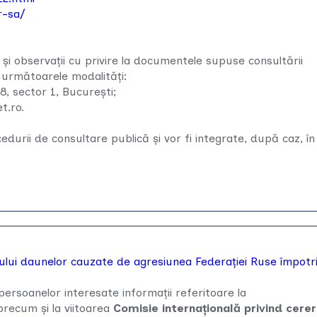
r-sa/
 şi observații cu privire la documentele supuse consultării
e următoarele modalități:
38, sector 1, Bucureşti;
t.ro.
cedurii de consultare publică şi vor fi integrate, după caz, în
ului daunelor cauzate de agresiunea Federației Ruse împotr
persoanelor interesate informații referitoare la
 precum și la viitoarea
Comisie internațională privind cerer