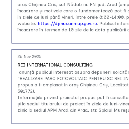
oraș Chișineu Criș, sat Nădab nr. FN jud. Arad (ampl
încadrare şi motivele care o fundamentează pot fi c
în zilele de luni până vineri, între orele 8:00-14:0
website:
https://djmar.anmap.gov.ro
. Publicul inte
încadrare în termen de 10 zile de la data publicării
26 Nov 2025
REI INTERNATIONAL CONSULTING
anunță publicul interesat asupra depunerii solicită
“REALIZARE PARC FOTOVOLTAIC PENTRU SC REI I
propus a fi amplasat în oraș Chișineu Criș, Localit
301772).
Informațiile privind proiectul propus pot fi consulta
și la sediul titularului de proiect în zilele de luni-vi
zilnic la sediul APM Arad din Arad, str. Splaiul Mureș