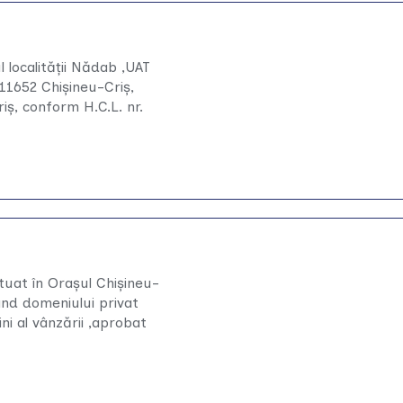
l localității Nădab ,UAT
311652 Chişineu-Criş,
iş, conform H.C.L. nr.
ituat în Orașul Chișineu-
nând domeniului privat
ni al vânzării ,aprobat