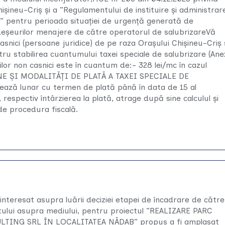
ișineu-Criș și a ”Regulamentului de instituire și administrar
iș” pentru perioada situației de urgență generată de
a deșeurilor menajere de către operatorul de salubrizareVă
snici (persoane juridice) de pe raza Orașului Chișineu-Criș 
tru stabilirea cuantumului taxei speciale de salubrizare (An
rilor non casnici este în cuantum de:- 328 lei/mc în cazul
ERMENE ȘI MODALITĂȚI DE PLATĂ A TAXEI SPECIALE DE
ează lunar cu termen de plată până în data de 15 al
 respectiv întârzierea la plată, atrage după sine calculul și
de procedura fiscală.
resat asupra luării deciziei etapei de încadrare de către
tului asupra mediului, pentru proiectul ”REALIZARE PARC
ING SRL ÎN LOCALITATEA NĂDAB” propus a fi amplasat