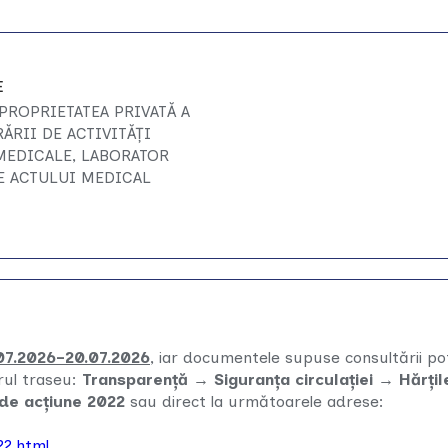
E
PROPRIETATEA PRIVATĂ A
ĂRII DE ACTIVITĂȚI
MEDICALE, LABORATOR
XE ACTULUI MEDICAL
07.2026–20.07.2026
, iar documentele supuse consultării pot
rul traseu:
Transparență → Siguranța circulației → Hărțil
 de acțiune 2022
sau direct la următoarele adrese:
22.html