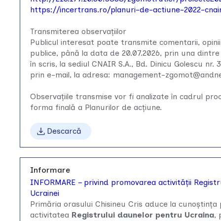
https://incertrans.ro/planuri-de-actiune-2022-cnai
Transmiterea observațiilor
Publicul interesat poate transmite comentarii, opinii
publice, până la data de 20.07.2026, prin una dintr
în scris, la sediul CNAIR S.A., Bd. Dinicu Golescu nr. 
prin e-mail, la adresa: management-zgomot@andne
Observațiile transmise vor fi analizate în cadrul pro
forma finală a Planurilor de acțiune.
Descarcă
Informare
INFORMARE – privind promovarea activității Registr
Ucrainei
Primăria orasului Chisineu Cris aduce la cunoștința 
activitatea
Registrului daunelor pentru Ucraina
,