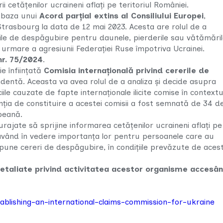
irii cetățenilor ucraineni aflați pe teritoriul României.
n baza unui
Acord parțial extins al Consiliului Europei
,
Strasbourg la data de 12 mai 2023. Acesta are rolul de a
rerile de despăgubire pentru daunele, pierderile sau vătămări
urmare a agresiunii Federației Ruse împotriva Ucrainei.
nr. 75/2024
.
ie înființată
Comisia internațională privind cererile de
dentă. Aceasta va avea rolul de a analiza și decide asupra
le cauzate de fapte internaționale ilicite comise în contextu
nția de constituire a acestei comisii a fost semnată de 34 d
peană.
curajate să sprijine informarea cetățenilor ucraineni aflați pe
 având în vedere importanța lor pentru persoanele care au
pune cereri de despăgubire, în condițiile prevăzute de aces
detaliate privind activitatea acestor organisme accesâ
blishing-an-international-claims-commission-for-ukraine