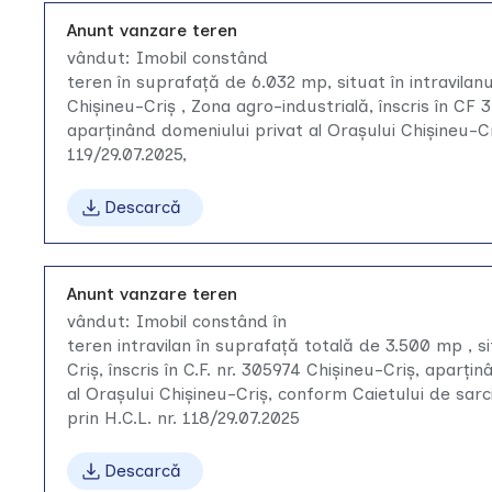
Anunt vanzare teren
vândut: Imobil constând
teren în suprafaţă de 6.032 mp, situat în intravilanu
Chişineu-Criş , Zona agro-industrială, înscris în CF 
aparţinând domeniului privat al Oraşului Chişineu-Cr
119/29.07.2025,
Descarcă
Anunt vanzare teren
vândut: Imobil constând în
teren intravilan în suprafață totală de 3.500 mp , s
Criș, înscris în C.F. nr. 305974 Chișineu-Criș, aparți
al Orașului Chișineu-Criș, conform Caietului de sarci
prin H.C.L. nr. 118/29.07.2025
Descarcă