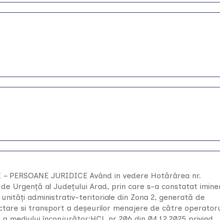
 PERSOANE JURIDICE Având in vedere Hotărârea nr.
 de Urgență al Județului Arad, prin care s-a constatat imine
1 unități administrativ-teritoriale din Zona 2, generată de
olectare si transport a deșeurilor menajere de către operator
și a mediului înconjurător;HCL nr 206 din 04.12.2025 privind