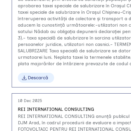
aprobarea taxei speciale de salubrizare în Orașul Ch
taxei speciale de salubrizare în Orașul Chișineu-Cr
întreruperea activității de colectare și transport 
aducem la cunostință următoarele:-utilizatori non ca
satului Nădab au obligația depunerii declarației pen
3).- taxa specială de salubrizare în sarcina utilizato
persoanelor juridice, utilizatori non casnici.- T
SALUBRIZARE Taxa specială de salubrizare se dator
urmatoarei luni. Neplata taxei la termenele stabilite,
plata majorărilor de întârziere prevazute de codul 
Descarcă
10 Dec 2025
REI INTERNATIONAL CONSULTING
REI INTERNATIONAL CONSULTING anunţă publicul inte
DJM Arad, în cadrul procedurii de evaluare a impac
FOTOVOLTAIC PENTRU REI INTERNATIONAL CONSULT