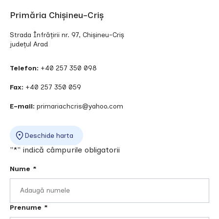
Primăria Chișineu-Criș
Strada Înfrățirii nr. 97,
Chișineu-Criș
județul Arad
Telefon:
+40 257 350 098
Fax:
+40 257 350 059
E-mail:
primariachcris@yahoo.com
Deschide harta
"*" indică câmpurile obligatorii
Nume
*
Prenume
*