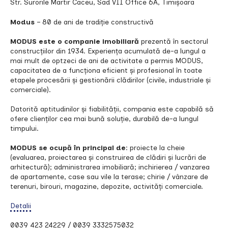
Str. Surorile Martir Caceu, Sad VII Office 6A, Timișoara
Modus
– 80 de ani de tradiție constructivă
MODUS este o companie imobiliară
prezentă în sectorul
construcțiilor din 1934. Experiența acumulată de-a lungul a
mai mult de optzeci de ani de activitate a permis MODUS,
capacitatea de a funcționa eficient și profesional în toate
etapele procesării și gestionării clădirilor (civile, industriale și
comerciale).
Datorită aptitudinilor și fiabilității, compania este capabilă să
ofere clienților cea mai bună soluție, durabilă de-a lungul
timpului.
MODUS se ocupă în principal de
: proiecte la cheie
(evaluarea, proiectarea și construirea de clădiri și lucrări de
arhitectură); administrarea imobiliară; inchirierea / vanzarea
de apartamente, case sau vile la terase; chirie / vânzare de
terenuri, birouri, magazine, depozite, activități comerciale.
Detalii
0039 423 24229 / 0039 3332575032