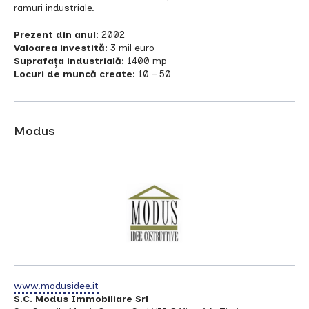
ramuri industriale.
Prezent din anul:
2002
Valoarea investită:
3 mil euro
Suprafața industrială:
1400 mp
Locuri de muncă create:
10 – 50
Modus
www.modusidee.it
S.C. Modus Immobiliare Srl