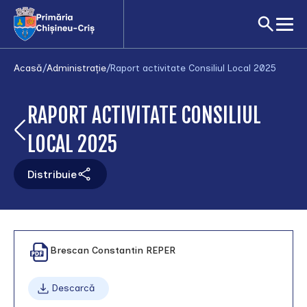
Acasă
/
Administrație
/
Raport activitate Consiliul Local 2025
RAPORT ACTIVITATE CONSILIUL
LOCAL 2025
Distribuie
Raport
Brescan Constantin REPER
activitate
Consilieri
Locali
Descarcă
Chisineu