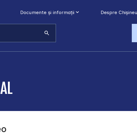
Documente și informații
Despre Chișineu
CAL
eo