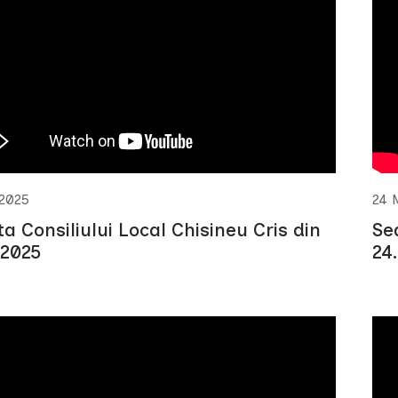
2025
24 
ta Consiliului Local Chisineu Cris din
Se
 2025
24