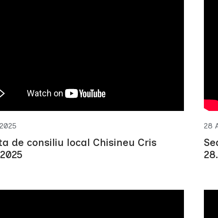
 2025
28 
ta de consiliu local Chisineu Cris
Se
.2025
28