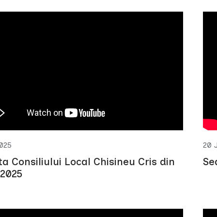
2025
20 
ta Consiliului Local Chisineu Cris din
Se
 2025