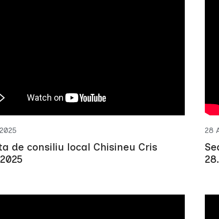
 2025
28 
ta de consiliu local Chisineu Cris
Se
.2025
28