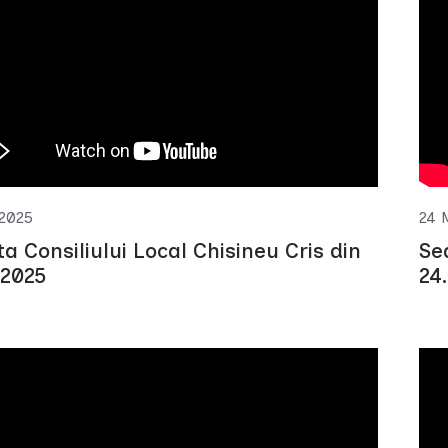
2025
24 
ta Consiliului Local Chisineu Cris din
Se
 2025
24