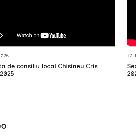
2025
17 
ta de consiliu local Chisineu Cris
Sed
.2025
20
eo