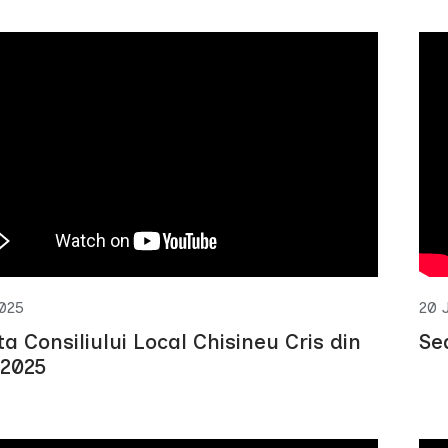
2025
20 
ta Consiliului Local Chisineu Cris din
Se
 2025