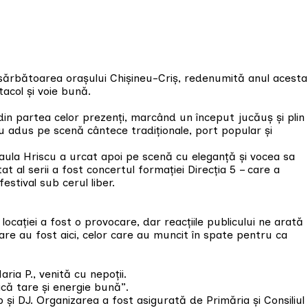
sărbătoarea orașului Chișineu-Criș, redenumită anul acesta
acol și voie bună.
in partea celor prezenți, marcând un început jucăuș și plin
au adus pe scenă cântece tradiționale, port popular și
aula Hriscu a urcat apoi pe scenă cu eleganță și vocea sa
al serii a fost concertul formației Direcția 5 – care a
stival sub cerul liber.
ocației a fost o provocare, dar reacțiile publicului ne arată
re au fost aici, celor care au muncit în spate pentru ca
a P., venită cu nepoții.
ică tare și energie bună”.
 și DJ. Organizarea a fost asigurată de Primăria și Consiliul