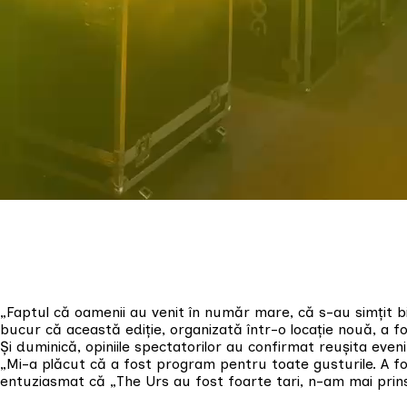
„Faptul că oamenii au venit în număr mare, că s-au simțit
bucur că această ediție, organizată într-o locație nouă, a f
Și duminică, opiniile spectatorilor au confirmat reușita even
„Mi-a plăcut că a fost program pentru toate gusturile. A fo
entuziasmat că „The Urs au fost foarte tari, n-am mai prin