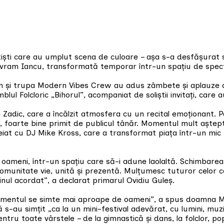
ști care au umplut scena de culoare – așa s-a desfășurat 
a Avram Iancu, transformată temporar într-un spațiu de spect
 Gim și trupa Modern Vibes Crew au adus zâmbete și aplauze d
l Folcloric „Bihorul”, acompaniat de soliștii invitați, care 
Zadic, care a încălzit atmosfera cu un recital emoționant. P
oarte bine primit de publicul tânăr. Momentul mult așteptat 
eiat cu DJ Mike Kross, care a transformat piața într-un mic fe
oameni, într-un spațiu care să-i adune laolaltă. Schimbarea l
munitate vie, unită și prezentă. Mulțumesc tuturor celor ca
nul acordat”, a declarat primarul Ovidiu Guleș.
mentul se simte mai aproape de oameni”, a spus doamna Mari
s-au simțit „ca la un mini-festival adevărat, cu lumini, muz
ru toate vârstele – de la gimnastică și dans, la folclor, pop