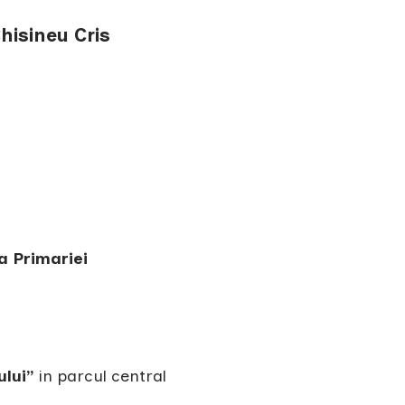
Chisineu Cris
a Primariei
ului”
in parcul central