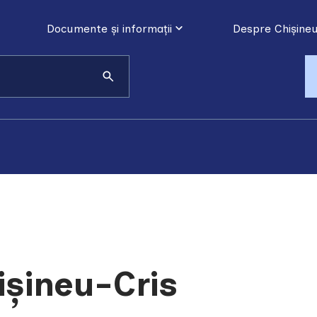
Documente și informații
Despre Chișineu
hișineu-Cris