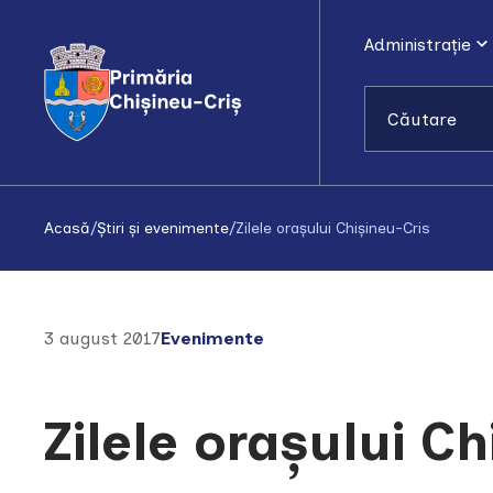
Administrație
Căutare
Acasă
/
Știri și evenimente
/
Zilele orașului Chișineu-Cris
3 august 2017
Evenimente
Zilele orașului C