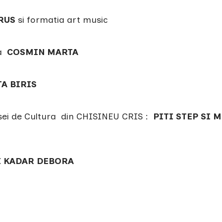
RUS
si formatia art music
ia
COSMIN MARTA
TA BIRIS
asei de Cultura din CHISINEU CRIS :
PITI STEP SI 
I KADAR DEBORA