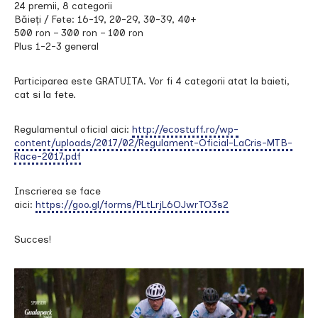
24 premii, 8 categorii
Băieți / Fete: 16-19, 20-29, 30-39, 40+
500 ron – 300 ron – 100 ron
Plus 1-2-3 general
Participarea este GRATUITA. Vor fi 4 categorii atat la baieti,
cat si la fete.
Regulamentul oficial aici:
http://ecostuff.ro/wp-
content/uploads/2017/02/Regulament-Oficial-LaCris-MTB-
Race-2017.pdf
Inscrierea se face
aici:
https://goo.gl/forms/PLtLrjL6OJwrTO3s2
Succes!