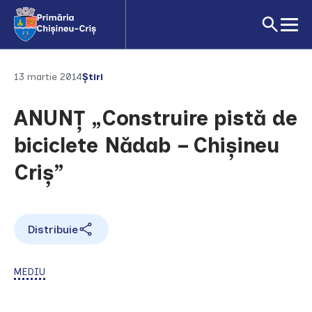
13 martie 2014
Știri
ANUNŢ „Construire pistă de
biciclete Nădab – Chişineu
Criş”
Distribuie
MEDIU