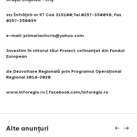
str.Înfrăţirii nr.97 Cod 315100;Tel.0257-350098; Fax
0257-350059
e-mail: primariachcris@yahoo.com
Investim în viitorul tău! Proiect cofinanțat din Fondul
European
de Dezvoltare Regională prin Programul Operațional
Regional 2014-2020
www.inforegio.ro | facebook.com/inforegio.ro
Alte anunțuri