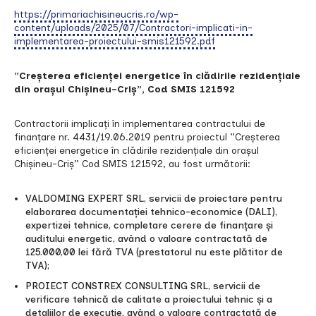
https://primariachisineucris.ro/wp-
content/uploads/2025/07/Contractori-implicati-in-
implementarea-proiectului-smis121592.pdf
”Creșterea eficienței energetice în clădirile rezidențiale
din orașul Chișineu-Criș”, Cod SMIS 121592
Contractorii implicați în implementarea contractului de
finanțare nr. 4431/19.06.2019 pentru proiectul ”Creșterea
eficienței energetice în clădirile rezidențiale din orașul
Chișineu-Criș” Cod SMIS 121592, au fost următorii:
VALDOMING EXPERT SRL, servicii de proiectare pentru
elaborarea documentației tehnico-economice (DALI),
expertizei tehnice, completare cerere de finanțare și
auditului energetic, având o valoare contractată de
125.000,00 lei fără TVA (prestatorul nu este plătitor de
TVA);
PROIECT CONSTREX CONSULTING SRL, servicii de
verificare tehnică de calitate a proiectului tehnic și a
detaliilor de execuție, având o valoare contractată de