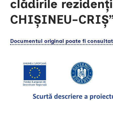
clădirile rezidenț
CHIȘINEU-CRIȘ
Documentul original poate fi consulta