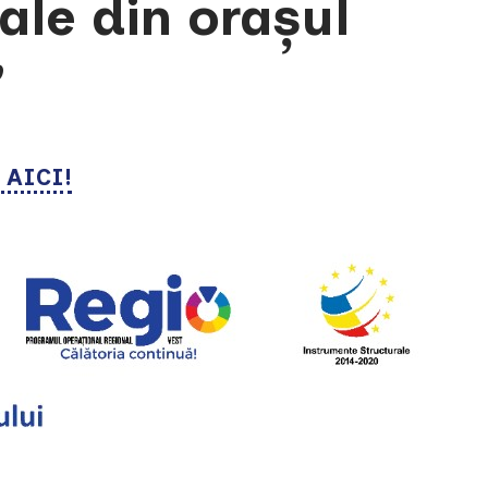
iale din orașul
”
t AICI!