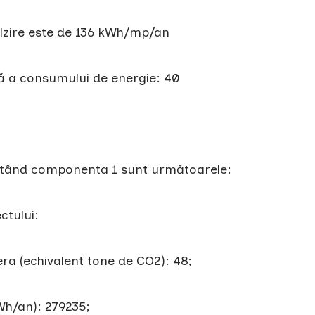
ălzire este de 136 kWh/mp/an
ă a consumului de energie: 40
zentând componenta 1 sunt următoarele:
tului:
ra (echivalent tone de CO2): 48;
/an): 279235;