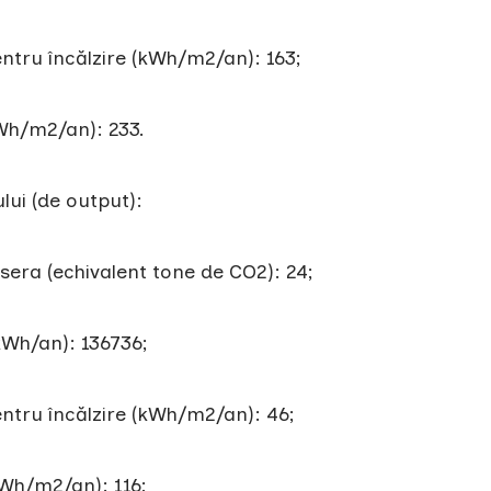
 încălzire (kWh/m2/an): 163;
/m2/an): 233.
ui (de output):
era (echivalent tone de CO2): 24;
/an): 136736;
 încălzire (kWh/m2/an): 46;
/m2/an): 116;