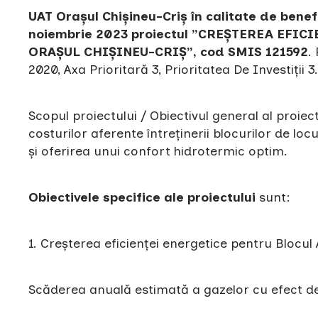
UAT Orașul Chișineu-Criș în calitate de benef
noiembrie 2023 proiectul ”CREȘTEREA EFI
ORAȘUL CHIȘINEU-CRIȘ”, cod SMIS 121592
.
2020, Axa Prioritară 3, Prioritatea De Investiții 3
Scopul proiectului / Obiectivul general al proiec
costurilor aferente întreținerii blocurilor de lo
și oferirea unui confort hidrotermic optim.
Obiectivele specifice ale proiectului
sunt:
1. Creșterea eficienței energetice pentru Blocu
Scăderea anuală estimată a gazelor cu efect d