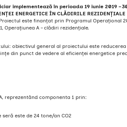
iciar implementează în perioada 19 iunie 2019 – 3
CIENȚEI ENERGETICE ÎN CLĂDIRILE REZIDENȚIALE
 Proiectul este finanțat prin Programul Operațional 2
.1, Operațiunea A – clădiri rezidențiale.
tului: obiectivul general al proiectului este reducerea
cuințe din punct de vedere al eficienței energetice pr
l A, reprezentând componenta 1 prin:
e seră este de 24 tone/an CO2