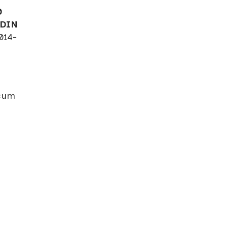
0
 DIN
014-
ecum